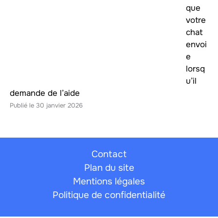
que
votre
chat
envoi
e
lorsq
u’il
demande de l’aide
30 janvier 2026
Contact
Plan du site
Mentions légales
Politique de confidentialité