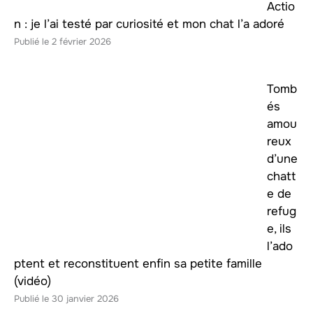
Actio
n : je l’ai testé par curiosité et mon chat l’a adoré
2 février 2026
Tomb
és
amou
reux
d’une
chatt
e de
refug
e, ils
l’ado
ptent et reconstituent enfin sa petite famille
(vidéo)
30 janvier 2026