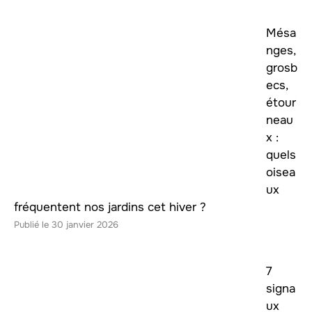
Mésa
nges,
grosb
ecs,
étour
neau
x :
quels
oisea
ux
fréquentent nos jardins cet hiver ?
30 janvier 2026
7
signa
ux