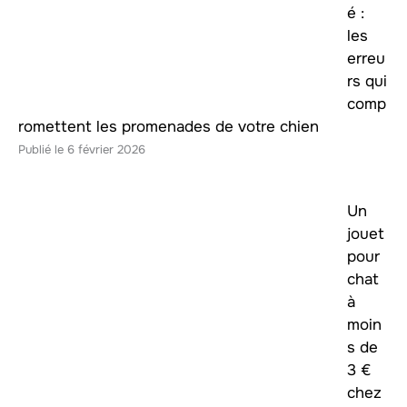
é :
les
erreu
rs qui
comp
romettent les promenades de votre chien
6 février 2026
Un
jouet
pour
chat
à
moin
s de
3 €
chez